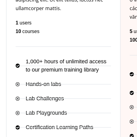
ullamcorper mattis.
cá
vă
1
users
10
courses
5
u
10
1,000+ hours of unlimited access
to our premium training library
Hands-on labs
Lab Challenges
Lab Playgrounds
Certification Learning Paths