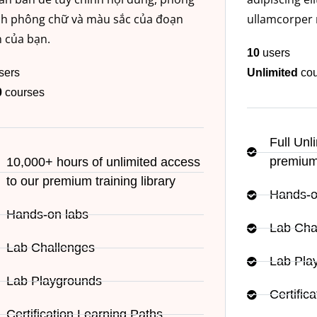
ch phông chữ và màu sắc của đoạn
ullamcorper 
n của bạn.
10
users
sers
Unlimited
cou
0
courses
Full Unl
premium 
10,000+ hours of unlimited access
to our premium training library
Hands-o
Hands-on labs
Lab Cha
Lab Challenges
Lab Pla
Lab Playgrounds
Certific
Certification Learning Paths