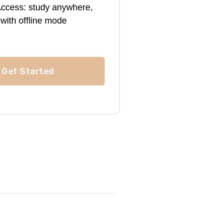
Access: study anywhere,
with offline mode
Get Started