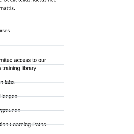
mattis.
rses
imited access to our
training library
n labs
llenges
ygrounds
ation Learning Paths