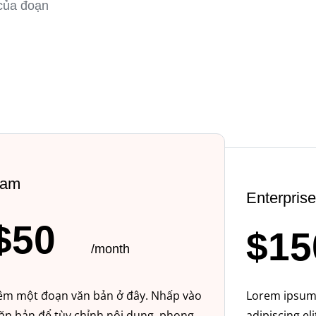
của đoạn
eam
Enterprise
$50
$15
/month
êm một đoạn văn bản ở đây. Nhấp vào
Lorem ipsum 
ăn bản để tùy chỉnh nội dung, phong
adipiscing eli